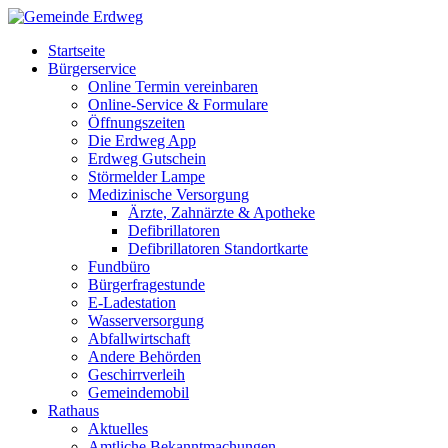
Startseite
Bürgerservice
Online Termin vereinbaren
Online-Service & Formulare
Öffnungszeiten
Die Erdweg App
Erdweg Gutschein
Störmelder Lampe
Medizinische Versorgung
Ärzte, Zahnärzte & Apotheke
Defibrillatoren
Defibrillatoren Standortkarte
Fundbüro
Bürgerfragestunde
E-Ladestation
Wasserversorgung
Abfallwirtschaft
Andere Behörden
Geschirrverleih
Gemeindemobil
Rathaus
Aktuelles
Amtliche Bekanntmachungen