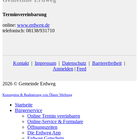
Terminvereinbarung
online:
www.erdweg.de
telefonisch: 08138/931710
Kontakt
|
Impressum
|
Datenschutz
|
Barrierefreiheit
|
Anmelden
|
Feed
2026 © Gemeinde Erdweg
Konzeption & Realisierung von Ölsner Werbung
Startseite
Bürgerservice
Online Termin vereinbaren
Online-Service & Formulare
Öffnungszeiten
Die Erdweg App
Erdweg Gutschein