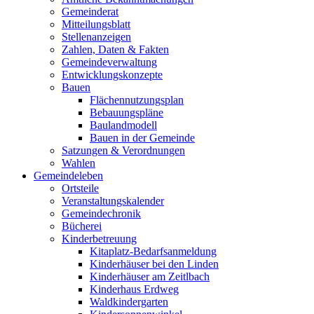
Gemeinderat
Mitteilungsblatt
Stellenanzeigen
Zahlen, Daten & Fakten
Gemeindeverwaltung
Entwicklungskonzepte
Bauen
Flächennutzungsplan
Bebauungspläne
Baulandmodell
Bauen in der Gemeinde
Satzungen & Verordnungen
Wahlen
Gemeindeleben
Ortsteile
Veranstaltungskalender
Gemeindechronik
Bücherei
Kinderbetreuung
Kitaplatz-Bedarfsanmeldung
Kinderhäuser bei den Linden
Kinderhäuser am Zeitlbach
Kinderhaus Erdweg
Waldkindergarten