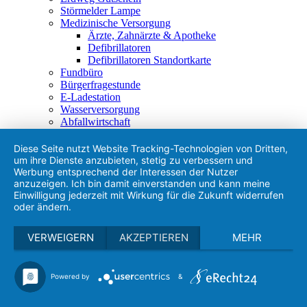
Störmelder Lampe
Medizinische Versorgung
Ärzte, Zahnärzte & Apotheke
Defibrillatoren
Defibrillatoren Standortkarte
Fundbüro
Bürgerfragestunde
E-Ladestation
Wasserversorgung
Abfallwirtschaft
Andere Behörden
Geschirrverleih
Diese Seite nutzt Website Tracking-Technologien von Dritten,
Gemeindemobil
um ihre Dienste anzubieten, stetig zu verbessern und
Rathaus
Werbung entsprechend der Interessen der Nutzer
Aktuelles
anzuzeigen. Ich bin damit einverstanden und kann meine
Einwilligung jederzeit mit Wirkung für die Zukunft widerrufen
Amtliche Bekanntmachungen
oder ändern.
Gemeinderat
Mitteilungsblatt
Stellenanzeigen
VERWEIGERN
AKZEPTIEREN
MEHR
Zahlen, Daten & Fakten
Gemeindeverwaltung
Entwicklungskonzepte
Powered by
&
Bauen
Flächennutzungsplan
Bebauungspläne