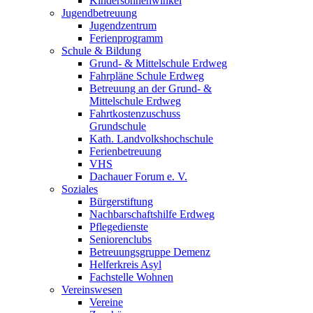
Kindersonnenwinkel
Jugendbetreuung
Jugendzentrum
Ferienprogramm
Schule & Bildung
Grund- & Mittelschule Erdweg
Fahrpläne Schule Erdweg
Betreuung an der Grund- &
Mittelschule Erdweg
Fahrtkostenzuschuss
Grundschule
Kath. Landvolkshochschule
Ferienbetreuung
VHS
Dachauer Forum e. V.
Soziales
Bürgerstiftung
Nachbarschaftshilfe Erdweg
Pflegedienste
Seniorenclubs
Betreuungsgruppe Demenz
Helferkreis Asyl
Fachstelle Wohnen
Vereinswesen
Vereine