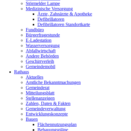
Störmelder Lampe
Medizinische Versorgung
Ärzte, Zahnärzte & Apotheke
Defibrillatoren
Defibrillatoren Standortkarte
Fundbüro
Bürgerfragestunde
E-Ladestation
Wasserversorgung
Abfallwirtschaft
Andere Behörden
Geschirrverleih
Gemeindemobil
Rathaus
Aktuelles
Amtliche Bekanntmachungen
Gemeinderat
Mitteilungsblatt
Stellenanzeigen
Zahlen, Daten & Fakten
Gemeindeverwaltung
Entwicklungskonzepte
Bauen
Flächennutzungsplan
Bebauungspläne