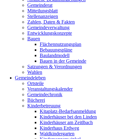
Gemeinderat
Mitteilungsblatt
Stellenanzeigen
Zahlen, Daten & Fakten
Gemeindeverwaltung
Entwicklungskonzepte
Bauen
Flächennutzungsplan
Bebauungspläne
Baulandmodell
Bauen in der Gemeinde
Satzungen & Verordnungen
Wahlen
Gemeindeleben
Ortsteile
Veranstaltungskalender
Gemeindechronik
Bücherei
Kinderbetreuung
Kitaplatz-Bedarfsanmeldung
Kinderhäuser bei den Linden
Kinderhäuser am Zeitlbach
Kinderhaus Erdweg
Waldkindergarten