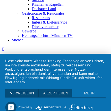
Kirchen & Kapellen
Dachauer Land
Gastronomie & Regionales
Restaurants
Imbiss & Lieferservice
Direktvermarkter
Gewerbe
Heimatgschichtn - München TV
Suchen
Diese Seite nutzt Website Tracking-Technologien von Dritten,
um ihre Dienste anzubieten, stetig zu verbessern und
Werbung entsprechend der Interessen der Nutzer
anzuzeigen. Ich bin damit einverstanden und kann meine
Einwilligung jederzeit mit Wirkung für die Zukunft widerrufen
oder ändern.
VERWEIGERN
AKZEPTIEREN
MEHR
Powered by
&