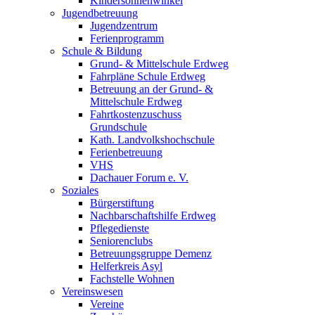
Kindersonnenwinkel
Jugendbetreuung
Jugendzentrum
Ferienprogramm
Schule & Bildung
Grund- & Mittelschule Erdweg
Fahrpläne Schule Erdweg
Betreuung an der Grund- &
Mittelschule Erdweg
Fahrtkostenzuschuss
Grundschule
Kath. Landvolkshochschule
Ferienbetreuung
VHS
Dachauer Forum e. V.
Soziales
Bürgerstiftung
Nachbarschaftshilfe Erdweg
Pflegedienste
Seniorenclubs
Betreuungsgruppe Demenz
Helferkreis Asyl
Fachstelle Wohnen
Vereinswesen
Vereine