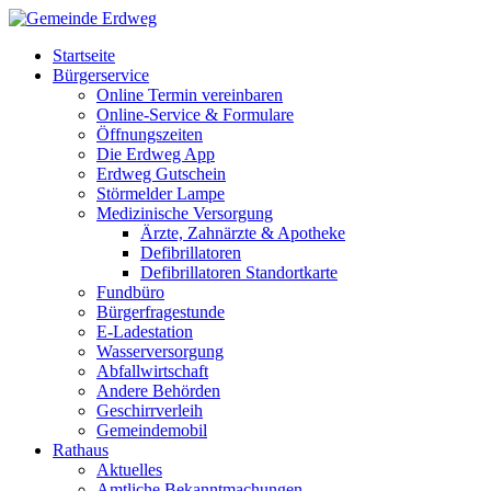
Startseite
Bürgerservice
Online Termin vereinbaren
Online-Service & Formulare
Öffnungszeiten
Die Erdweg App
Erdweg Gutschein
Störmelder Lampe
Medizinische Versorgung
Ärzte, Zahnärzte & Apotheke
Defibrillatoren
Defibrillatoren Standortkarte
Fundbüro
Bürgerfragestunde
E-Ladestation
Wasserversorgung
Abfallwirtschaft
Andere Behörden
Geschirrverleih
Gemeindemobil
Rathaus
Aktuelles
Amtliche Bekanntmachungen