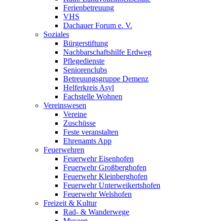
Ferienbetreuung
VHS
Dachauer Forum e. V.
Soziales
Bürgerstiftung
Nachbarschaftshilfe Erdweg
Pflegedienste
Seniorenclubs
Betreuungsgruppe Demenz
Helferkreis Asyl
Fachstelle Wohnen
Vereinswesen
Vereine
Zuschüsse
Feste veranstalten
Ehrenamts App
Feuerwehren
Feuerwehr Eisenhofen
Feuerwehr Großberghofen
Feuerwehr Kleinberghofen
Feuerwehr Unterweikertshofen
Feuerwehr Welshofen
Freizeit & Kultur
Rad- & Wanderwege
Museen