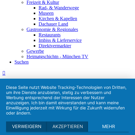
Freizeit & Kultur
Rad- & Wanderwege
Museen
Kirchen & Kapellen
Dachauer Land
Gastronomie & Regionales
Restaurants
Imbiss & Lieferservice
Direktvermarkter
Gewerbe
Heimatgschichtn - München TV
Suchen
Diese Seite nutzt Website Tracking-Technologien von Dritten,
um ihre Dienste anzubieten, stetig zu verbessern und
Werbung entsprechend der Interessen der Nutzer
anzuzeigen. Ich bin damit einverstanden und kann meine
Einwilligung jederzeit mit Wirkung für die Zukunft widerrufen
oder ändern.
VERWEIGERN
AKZEPTIEREN
MEHR