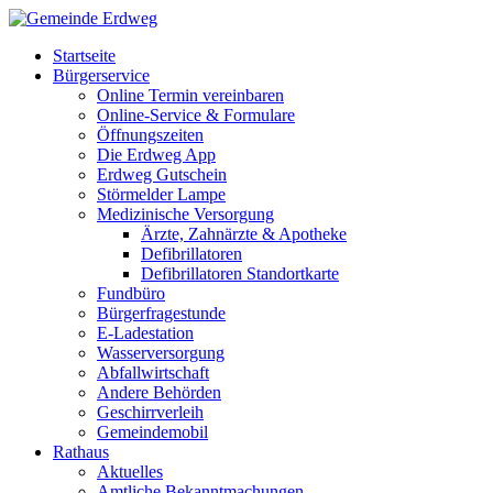
Startseite
Bürgerservice
Online Termin vereinbaren
Online-Service & Formulare
Öffnungszeiten
Die Erdweg App
Erdweg Gutschein
Störmelder Lampe
Medizinische Versorgung
Ärzte, Zahnärzte & Apotheke
Defibrillatoren
Defibrillatoren Standortkarte
Fundbüro
Bürgerfragestunde
E-Ladestation
Wasserversorgung
Abfallwirtschaft
Andere Behörden
Geschirrverleih
Gemeindemobil
Rathaus
Aktuelles
Amtliche Bekanntmachungen