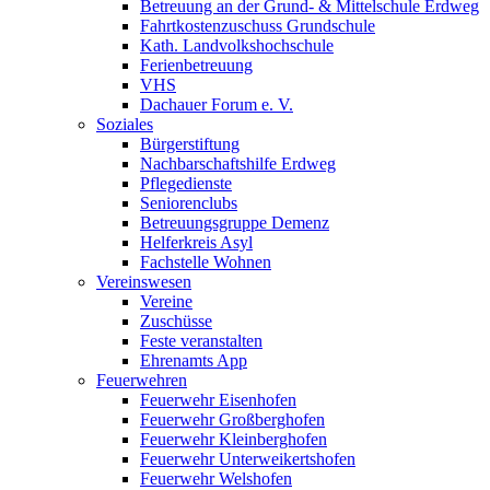
Betreuung an der Grund- & Mittelschule Erdweg
Fahrtkostenzuschuss Grundschule
Kath. Landvolkshochschule
Ferienbetreuung
VHS
Dachauer Forum e. V.
Soziales
Bürgerstiftung
Nachbarschaftshilfe Erdweg
Pflegedienste
Seniorenclubs
Betreuungsgruppe Demenz
Helferkreis Asyl
Fachstelle Wohnen
Vereinswesen
Vereine
Zuschüsse
Feste veranstalten
Ehrenamts App
Feuerwehren
Feuerwehr Eisenhofen
Feuerwehr Großberghofen
Feuerwehr Kleinberghofen
Feuerwehr Unterweikertshofen
Feuerwehr Welshofen