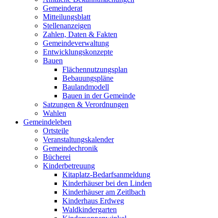
Gemeinderat
Mitteilungsblatt
Stellenanzeigen
Zahlen, Daten & Fakten
Gemeindeverwaltung
Entwicklungskonzepte
Bauen
Flächennutzungsplan
Bebauungspläne
Baulandmodell
Bauen in der Gemeinde
Satzungen & Verordnungen
Wahlen
Gemeindeleben
Ortsteile
Veranstaltungskalender
Gemeindechronik
Bücherei
Kinderbetreuung
Kitaplatz-Bedarfsanmeldung
Kinderhäuser bei den Linden
Kinderhäuser am Zeitlbach
Kinderhaus Erdweg
Waldkindergarten