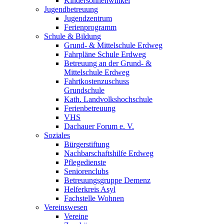
Kindersonnenwinkel
Jugendbetreuung
Jugendzentrum
Ferienprogramm
Schule & Bildung
Grund- & Mittelschule Erdweg
Fahrpläne Schule Erdweg
Betreuung an der Grund- &
Mittelschule Erdweg
Fahrtkostenzuschuss
Grundschule
Kath. Landvolkshochschule
Ferienbetreuung
VHS
Dachauer Forum e. V.
Soziales
Bürgerstiftung
Nachbarschaftshilfe Erdweg
Pflegedienste
Seniorenclubs
Betreuungsgruppe Demenz
Helferkreis Asyl
Fachstelle Wohnen
Vereinswesen
Vereine