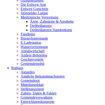
Öffnungszeiten
Die Erdweg App
Erdweg Gutschein
Störmelder Lampe
Medizinische Versorgung
Ärzte, Zahnärzte & Apotheke
Defibrillatoren
Defibrillatoren Standortkarte
Fundbüro
Bürgerfragestunde
E-Ladestation
Wasserversorgung
Abfallwirtschaft
Andere Behörden
Geschirrverleih
Gemeindemobil
Rathaus
Aktuelles
Amtliche Bekanntmachungen
Gemeinderat
Mitteilungsblatt
Stellenanzeigen
Zahlen, Daten & Fakten
Gemeindeverwaltung
Entwicklungskonzepte