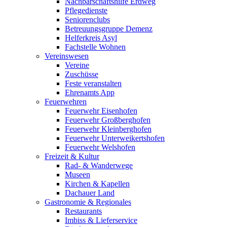
Nachbarschaftshilfe Erdweg
Pflegedienste
Seniorenclubs
Betreuungsgruppe Demenz
Helferkreis Asyl
Fachstelle Wohnen
Vereinswesen
Vereine
Zuschüsse
Feste veranstalten
Ehrenamts App
Feuerwehren
Feuerwehr Eisenhofen
Feuerwehr Großberghofen
Feuerwehr Kleinberghofen
Feuerwehr Unterweikertshofen
Feuerwehr Welshofen
Freizeit & Kultur
Rad- & Wanderwege
Museen
Kirchen & Kapellen
Dachauer Land
Gastronomie & Regionales
Restaurants
Imbiss & Lieferservice