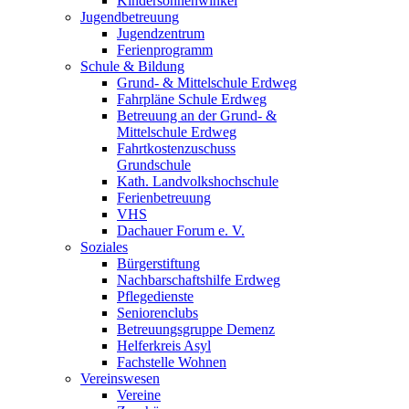
Kindersonnenwinkel
Jugendbetreuung
Jugendzentrum
Ferienprogramm
Schule & Bildung
Grund- & Mittelschule Erdweg
Fahrpläne Schule Erdweg
Betreuung an der Grund- &
Mittelschule Erdweg
Fahrtkostenzuschuss
Grundschule
Kath. Landvolkshochschule
Ferienbetreuung
VHS
Dachauer Forum e. V.
Soziales
Bürgerstiftung
Nachbarschaftshilfe Erdweg
Pflegedienste
Seniorenclubs
Betreuungsgruppe Demenz
Helferkreis Asyl
Fachstelle Wohnen
Vereinswesen
Vereine