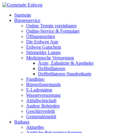
Startseite
Bürgerservice
Online Termin vereinbaren
Online-Service & Formulare
Öffnungszeiten
Die Erdweg App
Erdweg Gutschein
Störmelder Lampe
Medizinische Versorgung
Ärzte, Zahnärzte & Apotheke
Defibrillatoren
Defibrillatoren Standortkarte
Fundbüro
Bürgerfragestunde
E-Ladestation
Wasserversorgung
Abfallwirtschaft
Andere Behörden
Geschirrverleih
Gemeindemobil
Rathaus
Aktuelles
Amtliche Bekanntmachungen