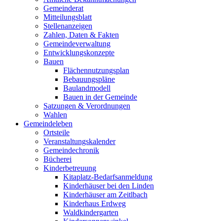
Gemeinderat
Mitteilungsblatt
Stellenanzeigen
Zahlen, Daten & Fakten
Gemeindeverwaltung
Entwicklungskonzepte
Bauen
Flächennutzungsplan
Bebauungspläne
Baulandmodell
Bauen in der Gemeinde
Satzungen & Verordnungen
Wahlen
Gemeindeleben
Ortsteile
Veranstaltungskalender
Gemeindechronik
Bücherei
Kinderbetreuung
Kitaplatz-Bedarfsanmeldung
Kinderhäuser bei den Linden
Kinderhäuser am Zeitlbach
Kinderhaus Erdweg
Waldkindergarten