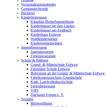
Ortsteile
Veranstaltungskalender
Gemeindechronik
Bücherei
Kinderbetreuung
Kitaplatz-Bedarfsanmeldung
Kinderhäuser bei den Linden
Kinderhäuser am Zeitlbach
Kinderhaus Erdweg
Waldkindergarten
Kindersonnenwinkel
Jugendbetreuung
Jugendzentrum
Ferienprogramm
Schule & Bildung
Grund- & Mittelschule Erdweg
Fahrpläne Schule Erdweg
Betreuung an der Grund- & Mittelschule Erdweg
Fahrtkostenzuschuss Grundschule
Kath. Landvolkshochschule
Ferienbetreuung
VHS
Dachauer Forum e. V.
Soziales
Bürgerstiftung