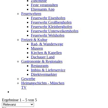
Zuschüsse
Feste veranstalten
Ehrenamts App
Feuerwehren
Feuerwehr Eisenhofen
Feuerwehr Großberghofen
Feuerwehr Kleinberghofen
Feuerwehr Unterweikertshofen
Feuerwehr Welshofen
Freizeit & Kultur
Rad- & Wanderwege
Museen
Kirchen & Kapellen
Dachauer Land
Gastronomie & Regionales
Restaurants
Imbiss & Lieferservice
Direktvermarkter
Gewerbe
Heimatgschichtn - München
TV
Ergebnisse
1
–
5
von
5